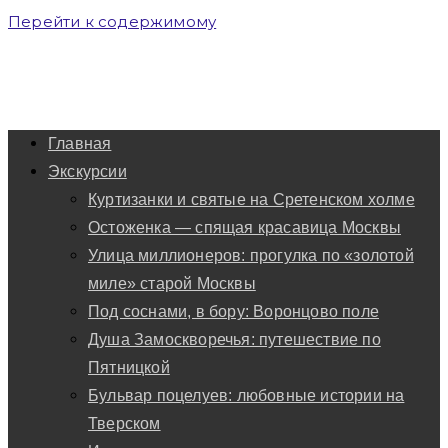
Перейти к содержимому
Главная
Экскурсии
Куртизанки и святые на Сретенском холме
Остоженка — спящая красавица Москвы
Улица миллионеров: прогулка по «золотой
миле» старой Москвы
Под соснами, в бору: Воронцово поле
Душа Замоскворечья: путешествие по
Пятницкой
Бульвар поцелуев: любовные истории на
Тверском