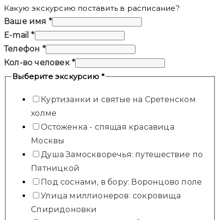
Какую экскурсию поставить в расписание?
Ваше имя
*
E-mail
*
Телефон
*
Кол-во человек
*
Выберите экскурсию
*
Куртизанки и святые на Сретенском
холме
Остоженка - спящая красавица
Москвы
Душа Замоскворечья: путешествие по
Пятницкой
Под соснами, в бору: Воронцово поле
Улица миллионеров: сокровища
Спиридоновки