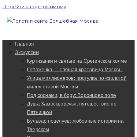
Перейти к содержимому
Главная
Экскурсии
Куртизанки и святые на Сретенском холме
Остоженка — спящая красавица Москвы
Улица миллионеров: прогулка по «золотой
миле» старой Москвы
Под соснами, в бору: Воронцово поле
Душа Замоскворечья: путешествие по
Пятницкой
Бульвар поцелуев: любовные истории на
Тверском