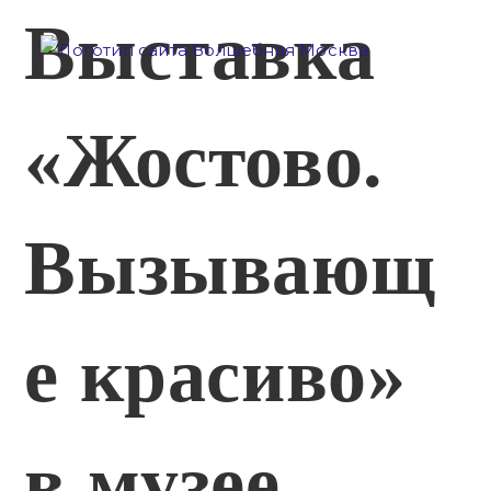
Перейти
Выставка
к
содержимому
«Жостово.
Вызывающ
е красиво»
в музее