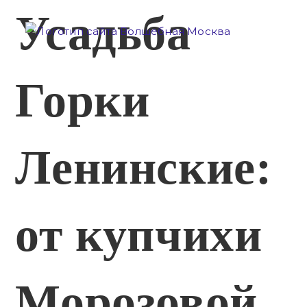
Перейти
Усадьба
к
содержимому
Горки
Ленинские:
от купчихи
Морозовой