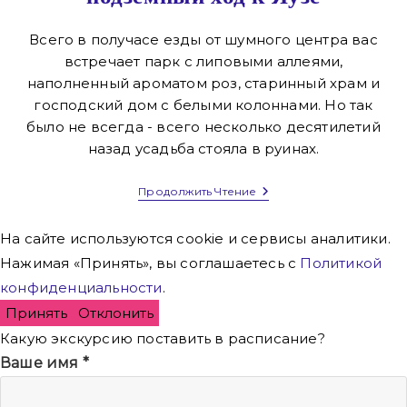
Всего в получасе езды от шумного центра вас
встречает парк с липовыми аллеями,
наполненный ароматом роз, старинный храм и
господский дом с белыми колоннами. Но так
было не всегда - всего несколько десятилетий
назад усадьба стояла в руинах.
Усадьба
Продолжить Чтение
Свиблово
В
Москве:
На сайте используются cookie и сервисы аналитики.
История,
Нажимая «Принять», вы соглашаетесь с
Политикой
Храм,
Концерты,
конфиденциальности
.
Музеи
И
Принять
Отклонить
Подземный
Ход
Какую экскурсию поставить в расписание?
К
Ваше имя
*
Яузе