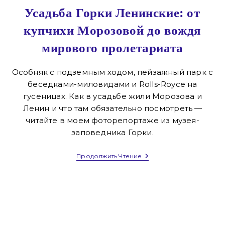
Усадьба Горки Ленинские: от
купчихи Морозовой до вождя
мирового пролетариата
Особняк с подземным ходом, пейзажный парк с
беседками-миловидами и Rolls-Royce на
гусеницах. Как в усадьбе жили Морозова и
Ленин и что там обязательно посмотреть —
читайте в моем фоторепортаже из музея-
заповедника Горки.
Усадьба
Продолжить Чтение
Горки
Ленинские:
От
Купчихи
Морозовой
До
Вождя
Мирового